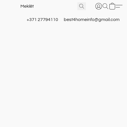
+371 27794110
best4homeinfo@gmail.com